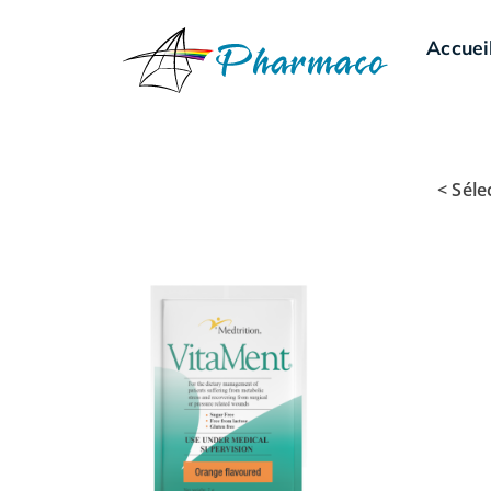
Accuei
< Séle