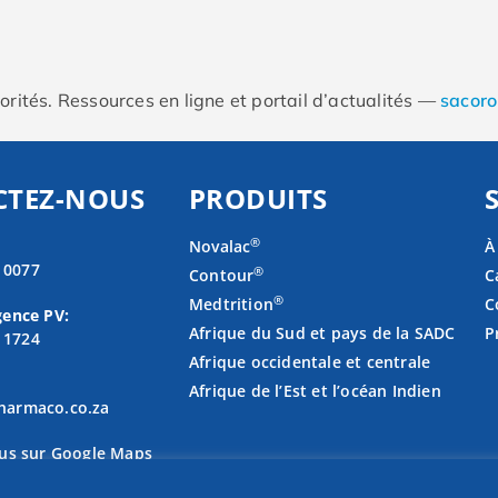
iorités. Ressources en ligne et portail d’actualités —
sacoro
CTEZ-NOUS
PRODUITS
®
Novalac
À
4 0077
®
Contour
C
®
Medtrition
C
ence PV:
Afrique du Sud et pays de la SADC
P
3 1724
Afrique occidentale et centrale
Afrique de l’Est et l’océan Indien
armaco.co.za
us sur Google Maps