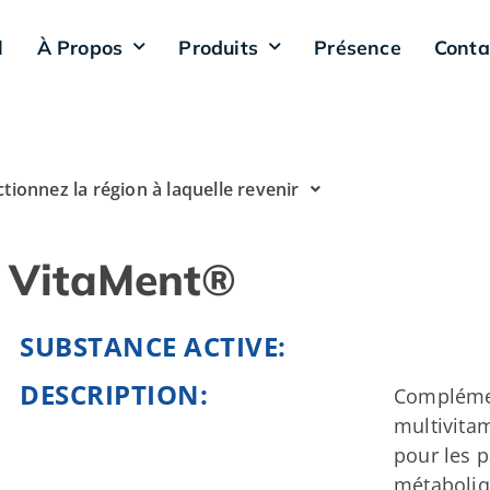
l
À Propos
Produits
Présence
Conta
ctionnez la région à laquelle revenir
VitaMent®
SUBSTANCE ACTIVE:
DESCRIPTION:
Complémen
multivita
pour les p
métaboliq