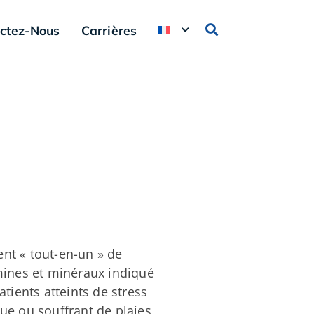
ctez-Nous
Carrières
t « tout-en-un » de
mines et minéraux indiqué
atients atteints de stress
ue ou souffrant de plaies