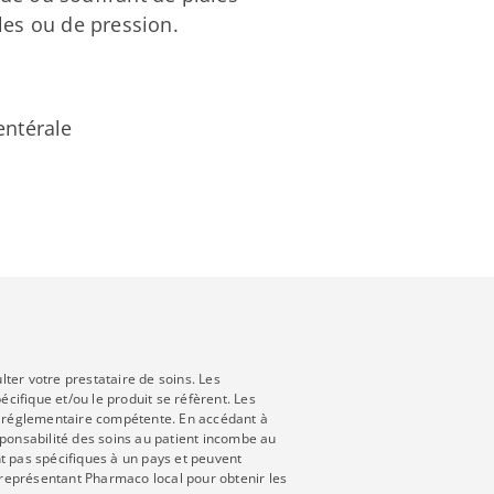
les ou de pression.
entérale
ter votre prestataire de soins. Les
cifique et/ou le produit se réfèrent. Les
ité réglementaire compétente. En accédant à
esponsabilité des soins au patient incombe au
nt pas spécifiques à un pays et peuvent
 représentant Pharmaco local pour obtenir les