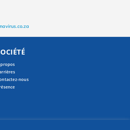
navirus.co.za
SOCIÉTÉ
 propos
arrières
ontactez-nous
résence