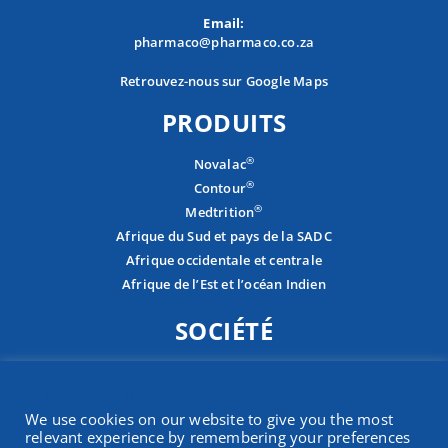
Email:
pharmaco@pharmaco.co.za
Retrouvez-nous sur Google Maps
PRODUITS
®
Novalac
®
Contour
®
Medtrition
Afrique du Sud et pays de la SADC
Afrique occidentale et centrale
Afrique de l’Est et l’océan Indien
SOCIÉTÉ
À propos
COOKIES NOTICE
Carrières
We use cookies on our website to give you the most
Contactez-nous
relevant experience by remembering your preferences
Présence