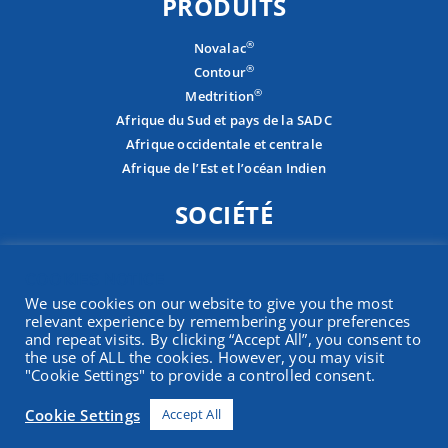
PRODUITS
®
Novalac
®
Contour
®
Medtrition
Afrique du Sud et pays de la SADC
Afrique occidentale et centrale
Afrique de l’Est et l’océan Indien
SOCIÉTÉ
À propos
COOKIES NOTICE
Carrières
We use cookies on our website to give you the most
Contactez-nous
relevant experience by remembering your preferences
Présence
and repeat visits. By clicking “Accept All”, you consent to
the use of ALL the cookies. However, you may visit
"Cookie Settings" to provide a controlled consent.
Conditions générales
|
Privacy Policy
|
Pharmacovigilance Privacy
Cookie Settings
Accept All
Notification
|
Manuel PAIAl
© 2026 Pharmaco (Pty) Ltd. Tous les droits sont réservés. | Créé par
Expand