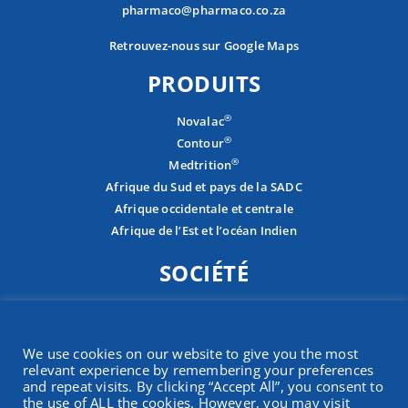
pharmaco@pharmaco.co.za
Retrouvez-nous sur Google Maps
PRODUITS
®
Novalac
®
Contour
®
Medtrition
Afrique du Sud et pays de la SADC
Afrique occidentale et centrale
Afrique de l’Est et l’océan Indien
SOCIÉTÉ
À propos
COOKIES NOTICE
Carrières
We use cookies on our website to give you the most
Contactez-nous
relevant experience by remembering your preferences
Présence
and repeat visits. By clicking “Accept All”, you consent to
the use of ALL the cookies. However, you may visit